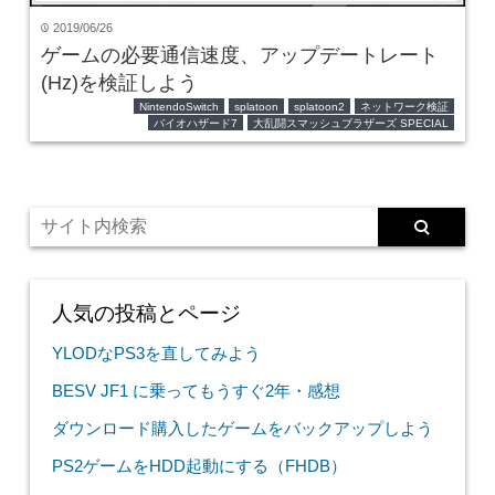
2019/06/26
time
ゲームの必要通信速度、アップデートレート
(Hz)を検証しよう
NintendoSwitch
splatoon
splatoon2
ネットワーク検証
バイオハザード7
大乱闘スマッシュブラザーズ SPECIAL
人気の投稿とページ
YLODなPS3を直してみよう
BESV JF1 に乗ってもうすぐ2年・感想
ダウンロード購入したゲームをバックアップしよう
PS2ゲームをHDD起動にする（FHDB）