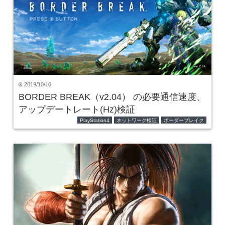
2019/10/10
time
BORDER BREAK（v2.04） の必要通信速度、
アップデートレート(Hz)検証
PlayStation4
ネットワーク検証
ボーダーブレイク