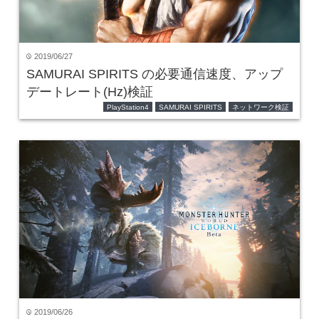
2019/06/27
time
SAMURAI SPIRITS の必要通信速度、アップ
デートレート(Hz)検証
PlayStation4
SAMURAI SPIRITS
ネットワーク検証
2019/06/26
time