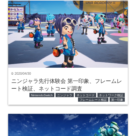
2020/04/30
time
ニンジャラ先行体験会 第一印象、フレームレ
ート検証、ネットコード調査
NintendoSwitch
ニンジャラ
ネットコード
ネットワーク検証
フレームレート検証
第一印象