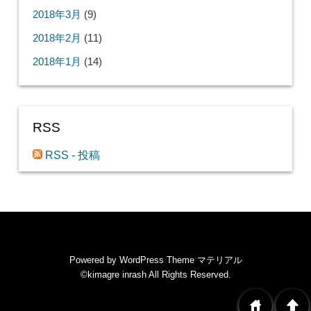
2018年3月
(9)
2018年2月
(11)
2018年1月
(14)
RSS
RSS - 投稿
Powered by
WordPress Theme マテリアル
©kimagre inrash
All Rights Reserved.
home
arrowup