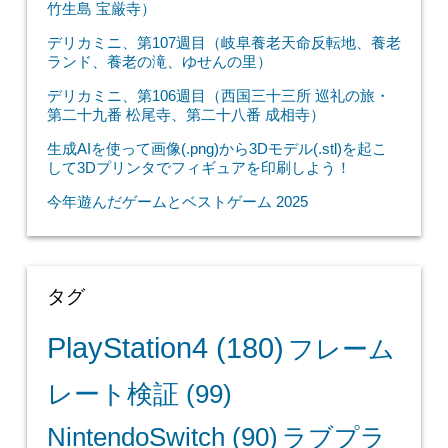
竹生島 宝厳寺）
デリカミニ、第107週目（岐阜養老天命反転地、養老
ランド、養老の滝、ゆせんの里）
デリカミニ、第106週目（西国三十三所 巡礼の旅・
第二十九番 松尾寺、第二十八番 成相寺）
生成AIを使って画像(.png)から3Dモデル(.stl)を起こ
して3Dプリンタでフィギュアを印刷しよう！
今年遊んだゲームとベストゲーム 2025
タグ
PlayStation4
(180)
フレーム
レート検証
(99)
NintendoSwitch
(90)
ラブプラ