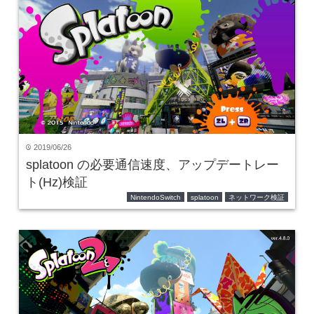
2019/06/26
time
splatoon の必要通信速度、アップデートレー
ト(Hz)検証
NintendoSwitch
splatoon
ネットワーク検証