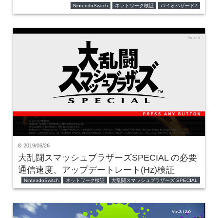
NintendoSwitch
ネットワーク検証
バイオハザード7
2019/06/26
time
大乱闘スマッシュブラザーズSPECIAL の必要
通信速度、アップデートレート(Hz)検証
NintendoSwitch
ネットワーク検証
大乱闘スマッシュブラザーズ SPECIAL