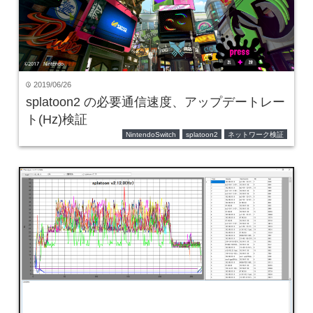
2019/06/26
time
splatoon2 の必要通信速度、アップデートレー
ト(Hz)検証
NintendoSwitch
splatoon2
ネットワーク検証