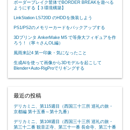
ボーダーブレイク筐体でBORDER BREAKを遊べる
ようにする【３環境構築】
LinkStation LS720D のHDDを換装しよう
PS1/PS2のメモリーカードをバックアップする
3Dプリンタ AnkerMake M5 で等身大フィギュアを作
ろう！（寧々さんOL編）
風雨来記4 第一印象・気になったこと
生成AIを使って画像から3Dモデルを起こして
Blender+Auto-RigProでリギングする
最近の投稿
デリカミニ、第115週目（西国三十三所 巡礼の旅・
京都編 第十五番～第十九番）
デリカミニ、第108週目（西国三十三所 巡礼の旅・
第三十二番 観音正寺、第三十一番 長命寺、第三十番