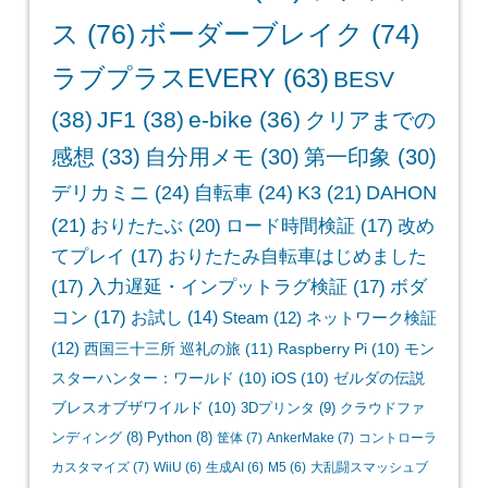
ス
(76)
ボーダーブレイク
(74)
ラブプラスEVERY
(63)
BESV
(38)
JF1
(38)
e-bike
(36)
クリアまでの
感想
(33)
自分用メモ
(30)
第一印象
(30)
デリカミニ
(24)
自転車
(24)
K3
(21)
DAHON
(21)
おりたたぶ
(20)
ロード時間検証
(17)
改め
てプレイ
(17)
おりたたみ自転車はじめました
(17)
入力遅延・インプットラグ検証
(17)
ボダ
コン
(17)
お試し
(14)
Steam
(12)
ネットワーク検証
(12)
西国三十三所 巡礼の旅
(11)
Raspberry Pi
(10)
モン
スターハンター：ワールド
(10)
iOS
(10)
ゼルダの伝説
ブレスオブザワイルド
(10)
3Dプリンタ
(9)
クラウドファ
ンディング
(8)
Python
(8)
筐体
(7)
AnkerMake
(7)
コントローラ
カスタマイズ
(7)
WiiU
(6)
生成AI
(6)
M5
(6)
大乱闘スマッシュブ