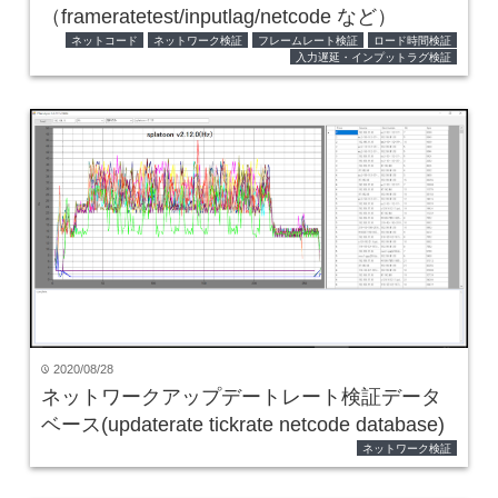
（frameratetest/inputlag/netcode など）
ネットコード
ネットワーク検証
フレームレート検証
ロード時間検証
入力遅延・インプットラグ検証
2020/08/28
time
ネットワークアップデートレート検証データ
ベース(updaterate tickrate netcode database)
ネットワーク検証