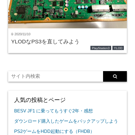
2020/11/10
time
YLODなPS3を直してみよう
PlayStation3
YLOD
人気の投稿とページ
BESV JF1 に乗ってもうすぐ2年・感想
ダウンロード購入したゲームをバックアップしよう
PS2ゲームをHDD起動にする（FHDB）