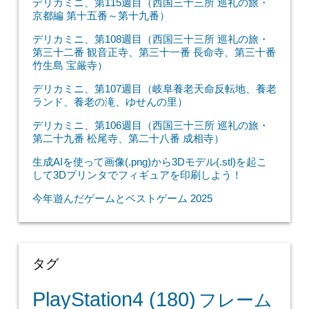
デリカミニ、第115週目（西国三十三所 巡礼の旅・
京都編 第十五番～第十九番）
デリカミニ、第108週目（西国三十三所 巡礼の旅・
第三十二番 観音正寺、第三十一番 長命寺、第三十番
竹生島 宝厳寺）
デリカミニ、第107週目（岐阜養老天命反転地、養老
ランド、養老の滝、ゆせんの里）
デリカミニ、第106週目（西国三十三所 巡礼の旅・
第二十九番 松尾寺、第二十八番 成相寺）
生成AIを使って画像(.png)から3Dモデル(.stl)を起こ
して3Dプリンタでフィギュアを印刷しよう！
今年遊んだゲームとベストゲーム 2025
タグ
PlayStation4
(180)
フレーム