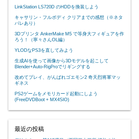
LinkStation LS720D のHDDを換装しよう
キャサリン・フルボディ クリアまでの感想（※ネタ
バレあり）
3Dプリンタ AnkerMake M5 で等身大フィギュアを作
ろう！（寧々さんOL編）
YLODなPS3を直してみよう
生成AIを使って画像から3Dモデルを起こして
Blender+Auto-RigProでリギングする
改めてプレイ、がんばれゴエモン2 奇天烈将軍マッ
ギネス
PS2ゲームをメモリカード起動にしよう
(FreeDVDBoot + MX4SIO)
最近の投稿