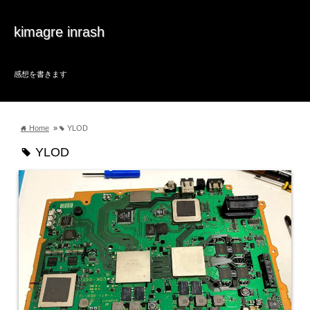
kimagre inrash
感想を書きます
Home
»
YLOD
home
tag
YLOD
tag