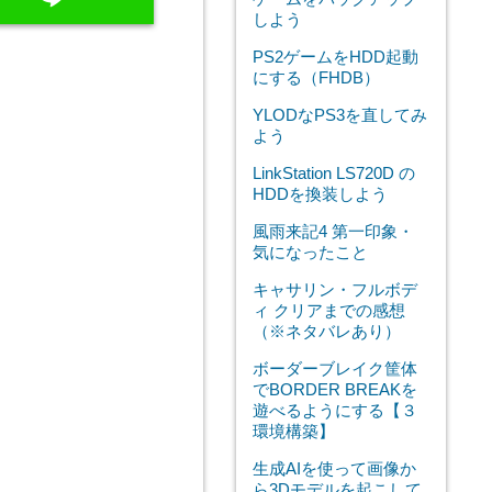
しよう
PS2ゲームをHDD起動
にする（FHDB）
YLODなPS3を直してみ
よう
LinkStation LS720D の
HDDを換装しよう
風雨来記4 第一印象・
気になったこと
キャサリン・フルボデ
ィ クリアまでの感想
（※ネタバレあり）
ボーダーブレイク筐体
でBORDER BREAKを
遊べるようにする【３
環境構築】
生成AIを使って画像か
ら3Dモデルを起こして