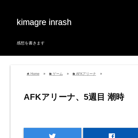
kimagre inrash
感想を書きます
Home
»
ゲーム
»
AFKアリーナ
»
home
folder
folder
AFKアリーナ、5週目 潮時
twitter
facebook