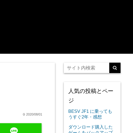
人気の投稿とペー
ジ
BESV JF1 に乗っても
2020/08/01
time
うすぐ2年・感想
ダウンロード購入した
line
ゲームをバックアップ