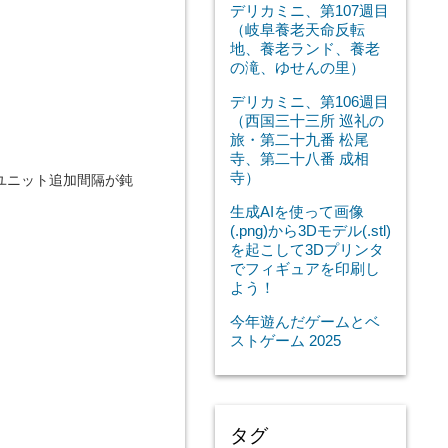
デリカミニ、第107週目
（岐阜養老天命反転
地、養老ランド、養老
の滝、ゆせんの里）
デリカミニ、第106週目
（西国三十三所 巡礼の
旅・第二十九番 松尾
寺、第二十八番 成相
寺）
ユニット追加間隔が鈍
生成AIを使って画像
(.png)から3Dモデル(.stl)
を起こして3Dプリンタ
でフィギュアを印刷し
よう！
今年遊んだゲームとベ
ストゲーム 2025
タグ