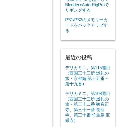
Blender+Auto-RigProで
リギングする
PS1/PS2のメモリーカ
ードをバックアップす
る
最近の投稿
デリカミニ、第115週目
（西国三十三所 巡礼の
旅・京都編 第十五番～
第十九番）
デリカミニ、第108週目
（西国三十三所 巡礼の
旅・第三十二番 観音正
寺、第三十一番 長命
寺、第三十番 竹生島 宝
厳寺）