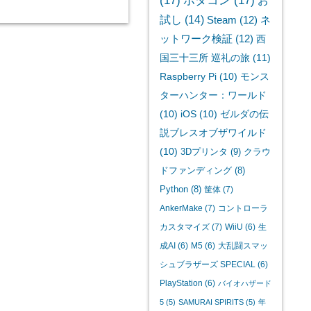
(17)
ボダコン
(17)
お
試し
(14)
Steam
(12)
ネ
ットワーク検証
(12)
西
国三十三所 巡礼の旅
(11)
Raspberry Pi
(10)
モンス
ターハンター：ワールド
(10)
iOS
(10)
ゼルダの伝
説ブレスオブザワイルド
(10)
3Dプリンタ
(9)
クラウ
ドファンディング
(8)
Python
(8)
筐体
(7)
AnkerMake
(7)
コントローラ
カスタマイズ
(7)
WiiU
(6)
生
成AI
(6)
M5
(6)
大乱闘スマッ
シュブラザーズ SPECIAL
(6)
PlayStation
(6)
バイオハザード
5
(5)
SAMURAI SPIRITS
(5)
年