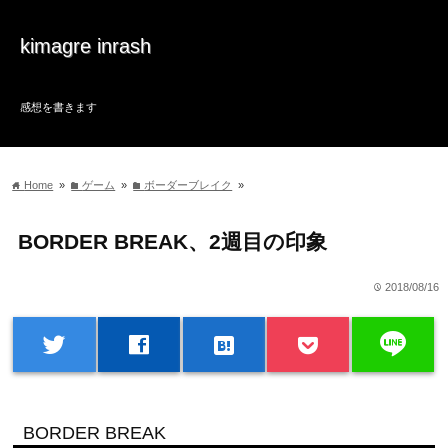
kimagre inrash
感想を書きます
Home
»
ゲーム
»
ボーダーブレイク
»
home
folder
folder
BORDER BREAK、2週目の印象
2018/08/16
time
line
twitter
facebook
hatenabookmark
BORDER BREAK