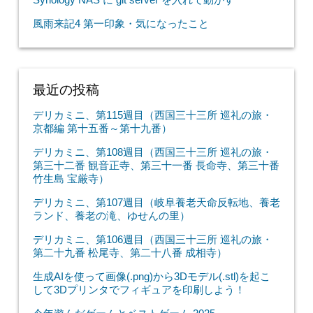
風雨来記4 第一印象・気になったこと
最近の投稿
デリカミニ、第115週目（西国三十三所 巡礼の旅・
京都編 第十五番～第十九番）
デリカミニ、第108週目（西国三十三所 巡礼の旅・
第三十二番 観音正寺、第三十一番 長命寺、第三十番
竹生島 宝厳寺）
デリカミニ、第107週目（岐阜養老天命反転地、養老
ランド、養老の滝、ゆせんの里）
デリカミニ、第106週目（西国三十三所 巡礼の旅・
第二十九番 松尾寺、第二十八番 成相寺）
生成AIを使って画像(.png)から3Dモデル(.stl)を起こ
して3Dプリンタでフィギュアを印刷しよう！