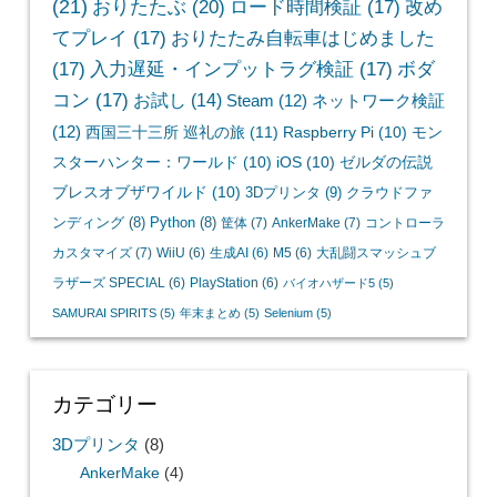
(21)
おりたたぶ
(20)
ロード時間検証
(17)
改め
てプレイ
(17)
おりたたみ自転車はじめました
(17)
入力遅延・インプットラグ検証
(17)
ボダ
コン
(17)
お試し
(14)
Steam
(12)
ネットワーク検証
(12)
西国三十三所 巡礼の旅
(11)
Raspberry Pi
(10)
モン
スターハンター：ワールド
(10)
iOS
(10)
ゼルダの伝説
ブレスオブザワイルド
(10)
3Dプリンタ
(9)
クラウドファ
ンディング
(8)
Python
(8)
筐体
(7)
AnkerMake
(7)
コントローラ
カスタマイズ
(7)
WiiU
(6)
生成AI
(6)
M5
(6)
大乱闘スマッシュブ
ラザーズ SPECIAL
(6)
PlayStation
(6)
バイオハザード5
(5)
SAMURAI SPIRITS
(5)
年末まとめ
(5)
Selenium
(5)
カテゴリー
3Dプリンタ
(8)
AnkerMake
(4)