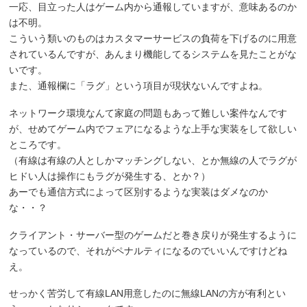
一応、目立った人はゲーム内から通報していますが、意味あるのか
は不明。
こういう類いのものはカスタマーサービスの負荷を下げるのに用意
されているんですが、あんまり機能してるシステムを見たことがな
いです。
また、通報欄に「ラグ」という項目が現状ないんですよね。
ネットワーク環境なんて家庭の問題もあって難しい案件なんです
が、せめてゲーム内でフェアになるような上手な実装をして欲しい
ところです。
（有線は有線の人としかマッチングしない、とか無線の人でラグが
ヒドい人は操作にもラグが発生する、とか？）
あーでも通信方式によって区別するような実装はダメなのか
な・・？
クライアント・サーバー型のゲームだと巻き戻りが発生するように
なっているので、それがペナルティになるのでいいんですけどね
え。
せっかく苦労して有線LAN用意したのに無線LANの方が有利とい