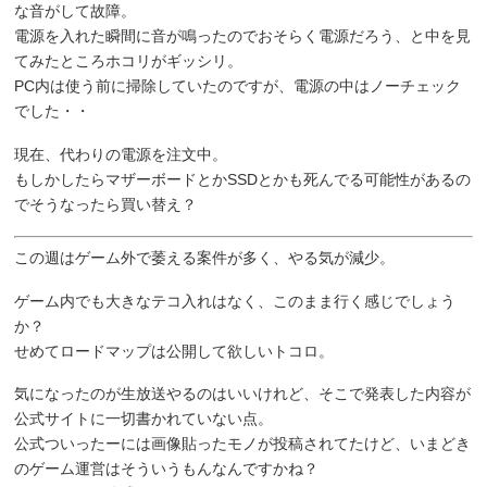
な音がして故障。
電源を入れた瞬間に音が鳴ったのでおそらく電源だろう、と中を見
てみたところホコリがギッシリ。
PC内は使う前に掃除していたのですが、電源の中はノーチェック
でした・・
現在、代わりの電源を注文中。
もしかしたらマザーボードとかSSDとかも死んでる可能性があるの
でそうなったら買い替え？
この週はゲーム外で萎える案件が多く、やる気が減少。
ゲーム内でも大きなテコ入れはなく、このまま行く感じでしょう
か？
せめてロードマップは公開して欲しいトコロ。
気になったのが生放送やるのはいいけれど、そこで発表した内容が
公式サイトに一切書かれていない点。
公式ついったーには画像貼ったモノが投稿されてたけど、いまどき
のゲーム運営はそういうもんなんですかね？