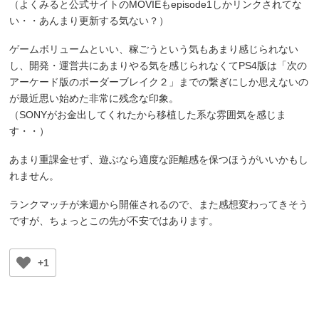
（よくみると公式サイトのMOVIEもepisode1しかリンクされてな
い・・あんまり更新する気ない？）
ゲームボリュームといい、稼ごうという気もあまり感じられない
し、開発・運営共にあまりやる気を感じられなくてPS4版は「次の
アーケード版のボーダーブレイク２」までの繋ぎにしか思えないの
が最近思い始めた非常に残念な印象。
（SONYがお金出してくれたから移植した系な雰囲気を感じま
す・・）
あまり重課金せず、遊ぶなら適度な距離感を保つほうがいいかもし
れません。
ランクマッチが来週から開催されるので、また感想変わってきそう
ですが、ちょっとこの先が不安ではあります。
+1