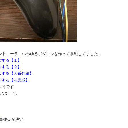
ントローラ、いわゆるボダコンを作って参戦してました。
ズする【１】
ズする【２】
ズする【３番外編】
ズする【４完成】
ようです。
されました。
！
無事発売が決定。