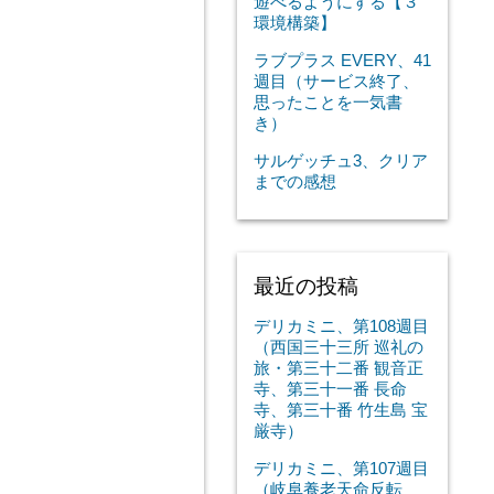
遊べるようにする【３
環境構築】
ラブプラス EVERY、41
週目（サービス終了、
思ったことを一気書
き）
サルゲッチュ3、クリア
までの感想
最近の投稿
デリカミニ、第108週目
（西国三十三所 巡礼の
旅・第三十二番 観音正
寺、第三十一番 長命
寺、第三十番 竹生島 宝
厳寺）
デリカミニ、第107週目
（岐阜養老天命反転