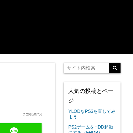
人気の投稿とペー
ジ
YLODなPS3を直してみ
2018/07/06
time
よう
PS2ゲームをHDD起動
line
にする（FHDB）