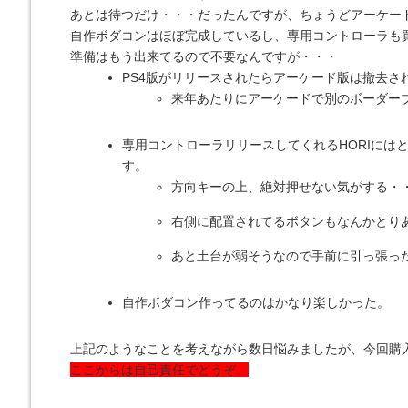
あとは待つだけ・・・だったんですが、ちょうどアーケー
自作ボダコンはほぼ完成しているし、専用コントローラも
準備はもう出来てるので不要なんですが・・・
PS4版がリリースされたらアーケード版は撤去
来年あたりにアーケードで別のボーダー
専用コントローラリリースしてくれるHORIに
す。
方向キーの上、絶対押せない気がする・
右側に配置されてるボタンもなんかとり
あと土台が弱そうなので手前に引っ張っ
自作ボダコン作ってるのはかなり楽しかった。
上記のようなことを考えながら数日悩みましたが、今回購
ここからは自己責任でどうぞ。