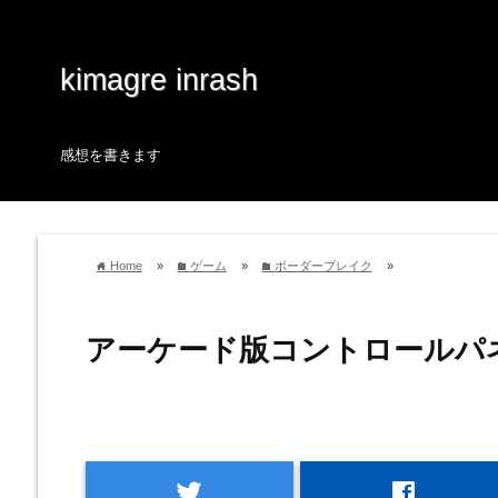
kimagre inrash
感想を書きます
Home
»
ゲーム
»
ボーダーブレイク
»
home
folder
folder
アーケード版コントロールパ
twitter
facebook