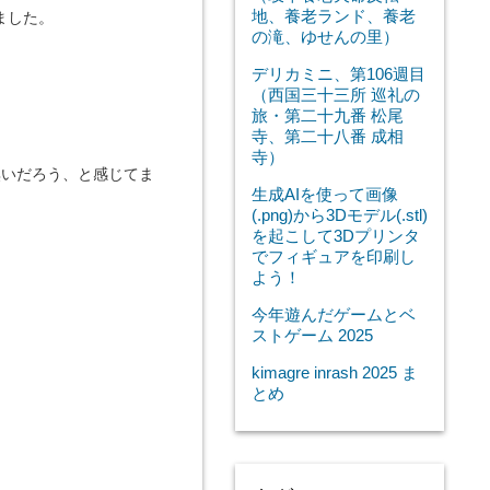
地、養老ランド、養老
ました。
の滝、ゆせんの里）
デリカミニ、第106週目
（西国三十三所 巡礼の
旅・第二十九番 松尾
寺、第二十八番 成相
寺）
無いだろう、と感じてま
生成AIを使って画像
(.png)から3Dモデル(.stl)
を起こして3Dプリンタ
でフィギュアを印刷し
よう！
今年遊んだゲームとベ
ストゲーム 2025
kimagre inrash 2025 ま
とめ