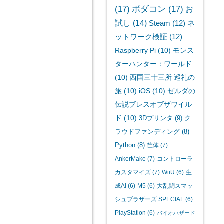
(17)
ボダコン
(17)
お
試し
(14)
Steam
(12)
ネ
ットワーク検証
(12)
Raspberry Pi
(10)
モンス
ターハンター：ワールド
(10)
西国三十三所 巡礼の
旅
(10)
iOS
(10)
ゼルダの
伝説ブレスオブザワイル
ド
(10)
3Dプリンタ
(9)
ク
ラウドファンディング
(8)
Python
(8)
筐体
(7)
AnkerMake
(7)
コントローラ
カスタマイズ
(7)
WiiU
(6)
生
成AI
(6)
M5
(6)
大乱闘スマッ
シュブラザーズ SPECIAL
(6)
PlayStation
(6)
バイオハザード