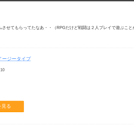
ムさせてもらってたなあ・・（RPGだけど戦闘は２人プレイで遊ぶこと
イージータイプ
.10
細を見る