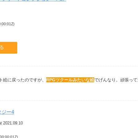
0:01Z)
見る
ット絵に戻ったのですが、
RPGツクールみたいな絵
でげんなり。頑張って
ジー4
t 2021.09.10
0:00:01Z)