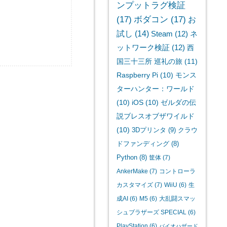
ンプットラグ検証
(17)
ボダコン
(17)
お
試し
(14)
Steam
(12)
ネ
ットワーク検証
(12)
西
国三十三所 巡礼の旅
(11)
Raspberry Pi
(10)
モンス
ターハンター：ワールド
(10)
iOS
(10)
ゼルダの伝
説ブレスオブザワイルド
(10)
3Dプリンタ
(9)
クラウ
ドファンディング
(8)
Python
(8)
筐体
(7)
AnkerMake
(7)
コントローラ
カスタマイズ
(7)
WiiU
(6)
生
成AI
(6)
M5
(6)
大乱闘スマッ
シュブラザーズ SPECIAL
(6)
PlayStation
(6)
バイオハザード