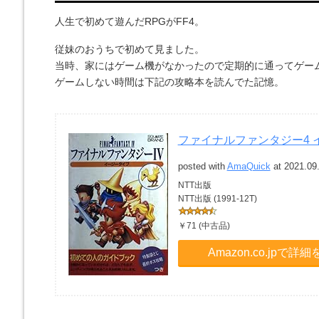
人生で初めて遊んだRPGがFF4。
従妹のおうちで初めて見ました。
当時、家にはゲーム機がなかったので定期的に通ってゲー
ゲームしない時間は下記の攻略本を読んでた記憶。
ファイナルファンタジー4 
posted with
AmaQuick
at 2021.09
NTT出版
NTT出版 (1991-12T)
￥71 (中古品)
Amazon.co.jpで詳