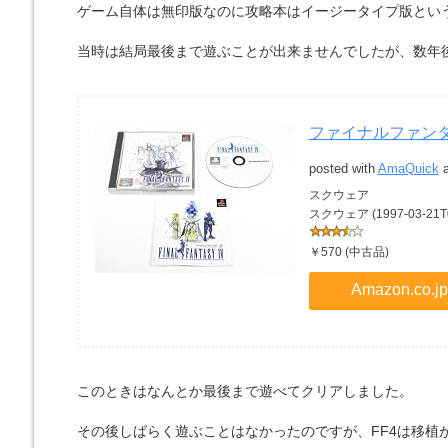
ゲーム自体は無印版なのに攻略本はイージータイプ版とい
当時は結局最後まで遊ぶことが出来ませんでしたが、数年
ファイナルファンタ
posted with
AmaQuick
a
スクウェア
スクウェア (1997-03-21T0
￥570 (中古品)
Amazon.co
このときはなんとか最後まで遊べてクリアしました。
その後しばらく遊ぶことはなかったのですが、FF4は移植