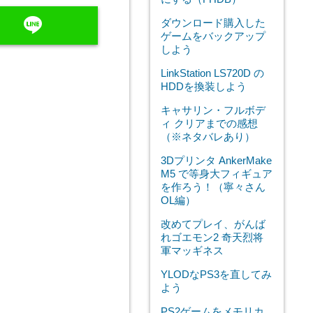
line
ダウンロード購入した
ゲームをバックアップ
しよう
LinkStation LS720D の
HDDを換装しよう
キャサリン・フルボデ
ィ クリアまでの感想
（※ネタバレあり）
3Dプリンタ AnkerMake
M5 で等身大フィギュア
を作ろう！（寧々さん
OL編）
改めてプレイ、がんば
れゴエモン2 奇天烈将
軍マッギネス
YLODなPS3を直してみ
よう
PS2ゲームをメモリカ