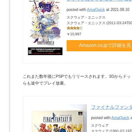
posted with
AmaQuick
at 2021.09.10
スクウェア・エニックス
スクウェア・エニックス (2011-03-24T00:0
￥10,997
Amazon.co.jpで詳細を
これまた数年後にPSPでもリリースされます。3Dからド
らも途中でプレイ放棄。
ファイナルファンタ
posted with
AmaQuick
a
スクウェア
スクウェア (1991-07-19T0