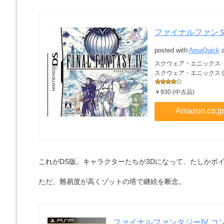
ファイナルファンタ
posted with
AmaQuick
a
スクウェア・エニックス
スクウェア・エニックス (2007
￥930 (中古品)
Amazon.co
これがDS版。キャラクターたちが3Dになって、たしかボ
ただ、難易度が高くゾットの塔で継続を断念。
ファイナルファンタジーIV コン