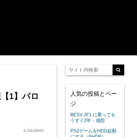
人気の投稿とペー
【1】バロ
ジ
BESV JF1 に乗っても
うすぐ2年・感想
PS2ゲームをHDD起動
2021/09/10
time
にする（FHDB）