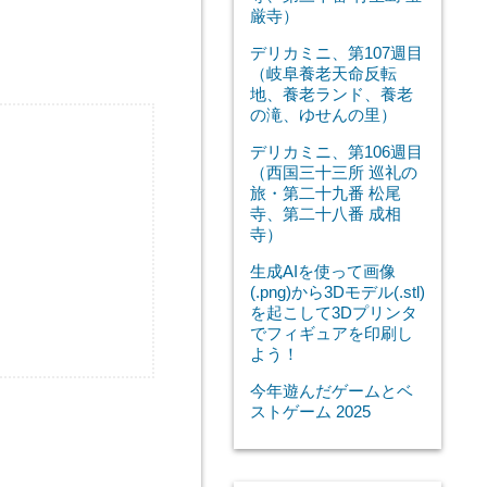
厳寺）
デリカミニ、第107週目
（岐阜養老天命反転
地、養老ランド、養老
の滝、ゆせんの里）
デリカミニ、第106週目
（西国三十三所 巡礼の
旅・第二十九番 松尾
寺、第二十八番 成相
寺）
生成AIを使って画像
(.png)から3Dモデル(.stl)
を起こして3Dプリンタ
でフィギュアを印刷し
よう！
今年遊んだゲームとベ
ストゲーム 2025