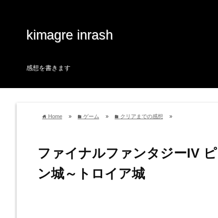
kimagre inrash
感想を書きます
Home
»
ゲーム
»
クリアまでの感想
»
home
folder
folder
ファイナルファンタジーIV 
ン城～トロイア城