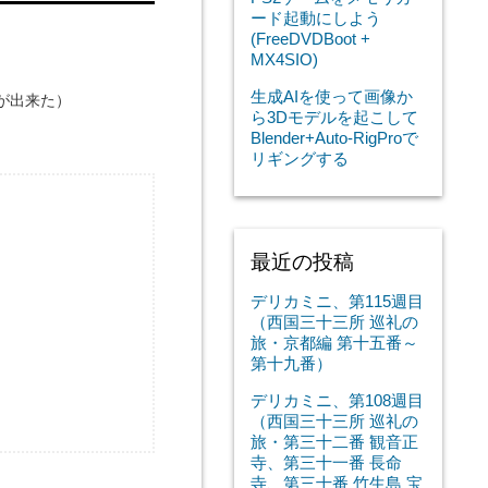
ード起動にしよう
(FreeDVDBoot +
MX4SIO)
生成AIを使って画像か
が出来た）
ら3Dモデルを起こして
Blender+Auto-RigProで
リギングする
最近の投稿
デリカミニ、第115週目
（西国三十三所 巡礼の
旅・京都編 第十五番～
第十九番）
デリカミニ、第108週目
（西国三十三所 巡礼の
旅・第三十二番 観音正
寺、第三十一番 長命
寺、第三十番 竹生島 宝