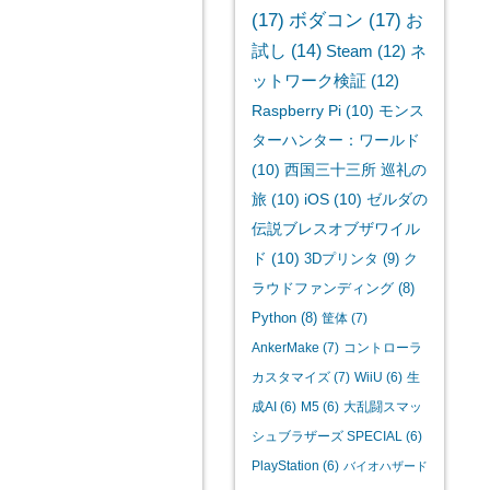
(17)
ボダコン
(17)
お
試し
(14)
Steam
(12)
ネ
ットワーク検証
(12)
Raspberry Pi
(10)
モンス
ターハンター：ワールド
(10)
西国三十三所 巡礼の
旅
(10)
iOS
(10)
ゼルダの
伝説ブレスオブザワイル
ド
(10)
3Dプリンタ
(9)
ク
ラウドファンディング
(8)
Python
(8)
筐体
(7)
AnkerMake
(7)
コントローラ
カスタマイズ
(7)
WiiU
(6)
生
成AI
(6)
M5
(6)
大乱闘スマッ
シュブラザーズ SPECIAL
(6)
PlayStation
(6)
バイオハザード