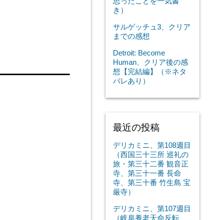
思ったことを一気書
き）
サルゲッチュ3、クリア
までの感想
Detroit: Become
Human、クリア後の感
想【完結編】（※ネタ
バレあり）
最近の投稿
デリカミニ、第108週目
（西国三十三所 巡礼の
旅・第三十二番 観音正
寺、第三十一番 長命
寺、第三十番 竹生島 宝
厳寺）
デリカミニ、第107週目
（岐阜養老天命反転