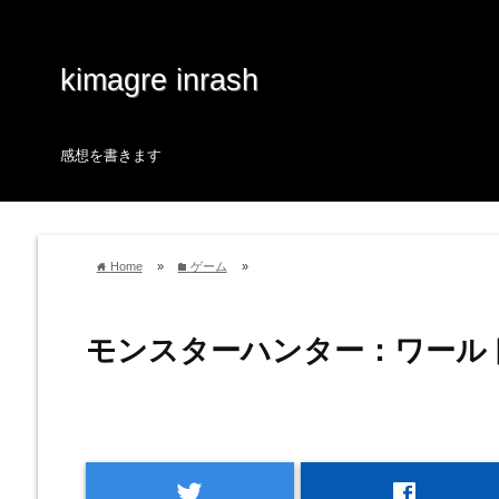
kimagre inrash
感想を書きます
Home
»
ゲーム
»
home
folder
モンスターハンター：ワールド v
twitter
facebook