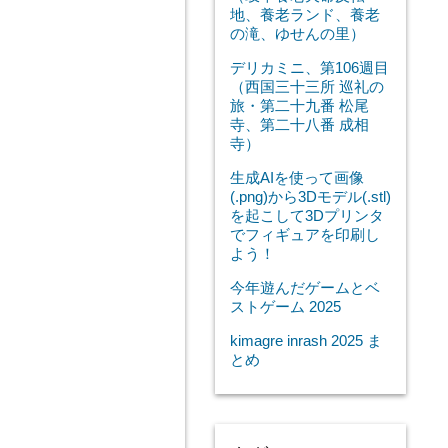
地、養老ランド、養老
の滝、ゆせんの里）
デリカミニ、第106週目
（西国三十三所 巡礼の
旅・第二十九番 松尾
寺、第二十八番 成相
寺）
生成AIを使って画像
(.png)から3Dモデル(.stl)
を起こして3Dプリンタ
でフィギュアを印刷し
よう！
今年遊んだゲームとベ
ストゲーム 2025
kimagre inrash 2025 ま
とめ