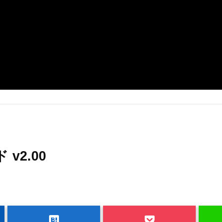
2.00
hatenabookmark