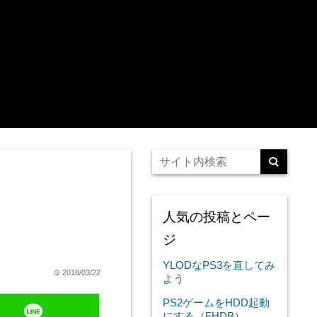
人気の投稿とペー
ジ
YLODなPS3を直してみ
2018/03/22
time
よう
PS2ゲームをHDD起動
line
にする（FHDB）