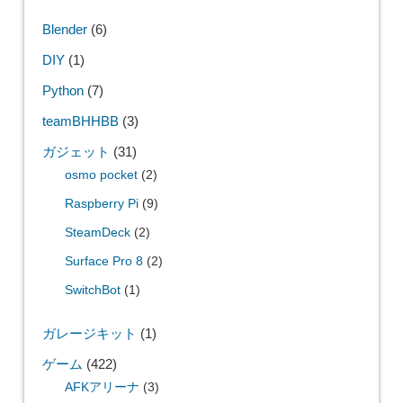
Blender
(6)
DIY
(1)
Python
(7)
teamBHHBB
(3)
ガジェット
(31)
osmo pocket
(2)
Raspberry Pi
(9)
SteamDeck
(2)
Surface Pro 8
(2)
SwitchBot
(1)
ガレージキット
(1)
ゲーム
(422)
AFKアリーナ
(3)