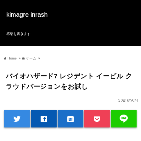
kimagre inrash
感想を書きます
Home
»
ゲーム
»
home
folder
バイオハザード7 レジデント イービル ク
ラウドバージョンをお試し
2018/05/24
time
line
twitter
facebook
hatenabookmark