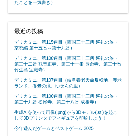
たことを一気書き）
最近の投稿
デリカミニ、第115週目（西国三十三所 巡礼の旅・
京都編 第十五番～第十九番）
デリカミニ、第108週目（西国三十三所 巡礼の旅・
第三十二番 観音正寺、第三十一番 長命寺、第三十番
竹生島 宝厳寺）
デリカミニ、第107週目（岐阜養老天命反転地、養老
ランド、養老の滝、ゆせんの里）
デリカミニ、第106週目（西国三十三所 巡礼の旅・
第二十九番 松尾寺、第二十八番 成相寺）
生成AIを使って画像(.png)から3Dモデル(.stl)を起こ
して3Dプリンタでフィギュアを印刷しよう！
今年遊んだゲームとベストゲーム 2025