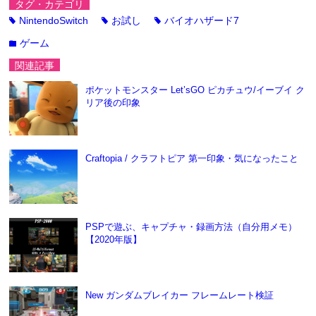
タグ・カテゴリ
NintendoSwitch
お試し
バイオハザード7
tag
tag
tag
ゲーム
folder
関連記事
ポケットモンスター Let’sGO ピカチュウ/イーブイ ク
リア後の印象
Craftopia / クラフトピア 第一印象・気になったこと
PSPで遊ぶ、キャプチャ・録画方法（自分用メモ）
【2020年版】
New ガンダムブレイカー フレームレート検証