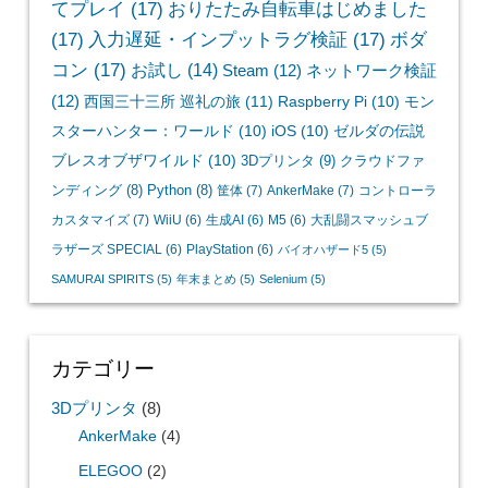
てプレイ
(17)
おりたたみ自転車はじめました
(17)
入力遅延・インプットラグ検証
(17)
ボダ
コン
(17)
お試し
(14)
Steam
(12)
ネットワーク検証
(12)
西国三十三所 巡礼の旅
(11)
Raspberry Pi
(10)
モン
スターハンター：ワールド
(10)
iOS
(10)
ゼルダの伝説
ブレスオブザワイルド
(10)
3Dプリンタ
(9)
クラウドファ
ンディング
(8)
Python
(8)
筐体
(7)
AnkerMake
(7)
コントローラ
カスタマイズ
(7)
WiiU
(6)
生成AI
(6)
M5
(6)
大乱闘スマッシュブ
ラザーズ SPECIAL
(6)
PlayStation
(6)
バイオハザード5
(5)
SAMURAI SPIRITS
(5)
年末まとめ
(5)
Selenium
(5)
カテゴリー
3Dプリンタ
(8)
AnkerMake
(4)
ELEGOO
(2)